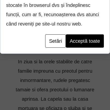
Hristos la Judecata de Apoi si pe de
stocate în browserul dvs și îndeplinesc
alta parte, este calauza sufletului pe
funcții, cum ar fi, recunoașterea dvs atunci
calea spre vesnicie risipind astfel
când reveniți pe site-ul nostru web.
intunericul mortii.
Setări
Acceptă toate
Inmormantarea
In ziua si la orele stabilite de catre
familie impreuna cu preotul pentru
inmormantare, rudele pregatesc
tamaie si ofera preotului o lumanare
aprinsa. La capela sau la casa
mortuara se oficiaza o slujba si se