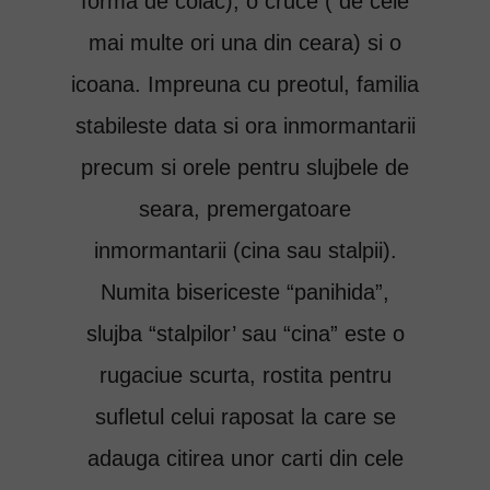
forma de colac), o cruce ( de cele
mai multe ori una din ceara) si o
icoana. Impreuna cu preotul, familia
stabileste data si ora inmormantarii
precum si orele pentru slujbele de
seara, premergatoare
inmormantarii (cina sau stalpii).
Numita bisericeste “panihida”,
slujba “stalpilor’ sau “cina” este o
rugaciue scurta, rostita pentru
sufletul celui raposat la care se
adauga citirea unor carti din cele